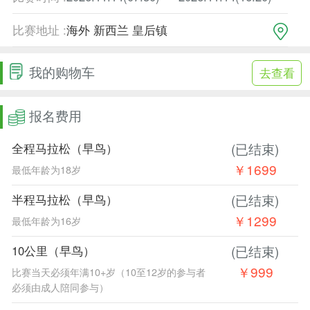
比赛地址 :
海外 新西兰 皇后镇
我的购物车
去查看
报名费用
(已结束)
全程马拉松（早鸟）
￥1699
最低年龄为18岁
(已结束)
半程马拉松（早鸟）
￥1299
最低年龄为16岁
(已结束)
10公里（早鸟）
￥999
比赛当天必须年满10+岁（10至12岁的参与者
必须由成人陪同参与）