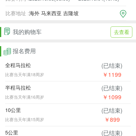
比赛地址 :
海外 马来西亚 吉隆坡
我的购物车
去查看
报名费用
(已结束)
全程马拉松
￥1199
比赛当天年满18周岁
(已结束)
半程马拉松
￥1099
比赛当天年满16周岁
(已结束)
10公里
￥899
比赛当天年满15周岁
(已结束)
5公里