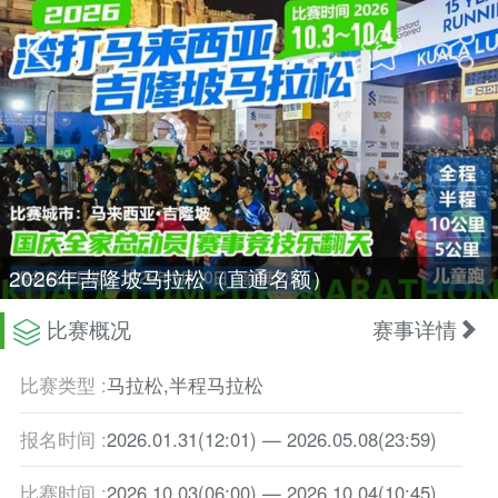
2026年吉隆坡马拉松（直通名额）
比赛概况
赛事详情
比赛类型 :
马拉松,半程马拉松
报名时间 :
2026.01.31
(12:01)
— 2026.05.08
(23:59)
比赛时间 :
2026.10.03
(06:00)
— 2026.10.04
(10:45)