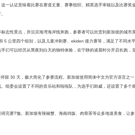
。这一认证意味着比赛在赛道丈量、赛事组织、精英选手审核以及比赛奖
下。
等标志性景点，并沿滨海湾海岸线奔跑，参赛者可以欣赏到新加坡的城市
 5 公里四个组别，以及儿童冲刺赛、ekiden 接力赛等，满足了不同水
，选手们可以经历从黑夜到白天的独特体验，在宁静的凌晨时分开启长跑，
签停留 30 天，极大简化了参赛流程。新加坡使用简体中文为官方语言之
流。组委会设置了不同的音乐站和啦啦队，为选手们助威，还设置了多个
获得完赛T恤。新加坡有辣椒蟹、海南鸡饭、肉骨茶等众多地道美食，让参