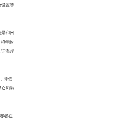
金设置等
美景和日
平和年龄
见证海岸
一，降低
观众和啦
赛者在