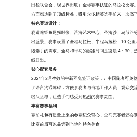
田径联合会，现世界田联）金标赛事认证的马拉松比赛
方面都达到了顶级标准，吸引众多精英选手前来一决高
特色赛道设计：
赛道途经鱼尾狮雕像、滨海艺术中心、圣淘沙、乌节路
出盛景。赛事设置了全程马拉松、半程马拉松、10 公里和
段选手的需求。全马和半马的起跑时间是凌晨 4：30
线日出。
贴心配套服务
2024年2月生效的中新互免签证政策，让中国跑者可免
了语言沟通障碍，方便参赛者与当地工作人员、观众交
啦队区域，让选手们感受到热烈的赛事氛围。
丰富赛事福利
赛前礼包有质量上乘的参赛纪念背心，全马完赛者还会
比赛前后可以品尝到当地的特色美食