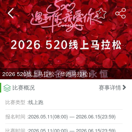
2026 520线上马拉松（华跑马拉松）
比赛概况
赛事详情
比赛类型 :
线上跑
报名时间 :
2026.05.11
(08:00)
— 2026.06.15
(23:59)
比赛时间 :
2026.05.11
(00:00)
— 2026.06.15
(23:59)